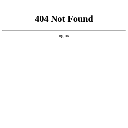
网站地图
襄阳白癜风医院
医院首页
医院简介
医生团队
疾病百科
北大动态
医院环境
就诊指南
来院路线
首页
>
白癜风诊断
>
文章内容
襄阳皮肤上出现的白斑是不是白癜风
作者：
武汉北大白癜风医院
时间：2018-08-24
白癜风明显特征就是皮肤出现白斑，但是长白斑不一定就是
白癜风，患者需要好好的了解，可能会发生的患者有很多不知道
怎么分辨白斑，特别是女性如果女性发现自己身体上不明原因的
白斑，定要正确的诊断，这样才能保证到白癜风的治疗效果。那
么，襄阳皮肤上出现的白斑是不是白癜风?下面就由
襄阳白癜风
医院
医生来为大家解答。
白癜风的出现会有那些症状