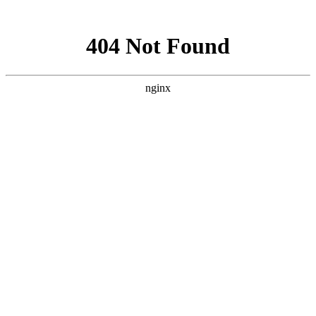
网站地图
襄阳白癜风医院
医院首页
医院简介
医生团队
疾病百科
北大动态
医院环境
就诊指南
来院路线
首页
>
白癜风治疗
>
文章内容
襄阳孕妇的白癜风要怎么治
作者：
武汉北大白癜风医院
时间：2018-09-17
无论是怀孕之后才患上的白癜风，还是本身就患有白癜风后
怀孕，如果不去治疗，有可能会遗传给腹中的胎儿。白癜风这种
疾病不但会伤害到孕妇，同时又可能累及腹中的胎儿，因此对于
孕妇白癜风来说合理的治疗是很重要的。襄阳孕妇的白癜风要怎
么治?下面就由
襄阳白癜风医院
医生来为大家解答。
白癜风孕妇患者是一个非常特殊的患病群体，在此患者不应
因为不合理的治疗而影响胎儿的发育。对于盲目的用药，不安全