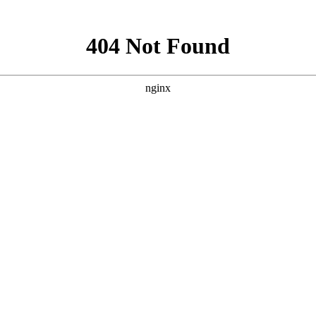
就诊指南
来院路线
患者中也能发现，白癜风这种疾病的发生是不受年龄性别的限
妇患了白癜风要注意什么?下面就由
襄阳白癜风医院
医生来为大
风患者更需要合理膳食、增加饮食量、避免过多忌口，并在医