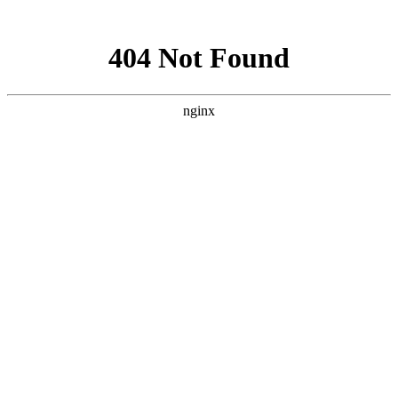
网站地图
襄阳白癜风医院
医院首页
医院简介
医生团队
疾病百科
北大动态
医院环境
就诊指南
来院路线
首页
>
白癜风治疗
>
文章内容
襄阳儿童头部白癜风应该如何治疗呢
作者：
武汉北大白癜风医院
时间：2018-12-04
儿童的身体正在发育，因此就会显得相当脆弱，很多疾病都
能对儿童找出伤害，其中能够给予儿童较多伤害的就应该是白癜
风这种疾病。白癜风这种疾病能够对孩子生理健康和心理健康造
成严重的影响，所以家长要尽快帮助患儿摆脱白癜风的困扰，那
么襄阳儿童头部白癜风应该如何治疗呢?下面就由
襄阳白癜风医
院
医生来为大家解答。
家长在治疗儿童头部白癜风时需要注意这几点