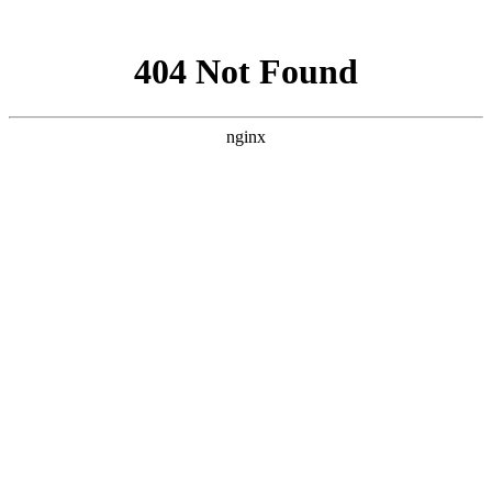
网站地图
襄阳白癜风医院
医院首页
医院简介
医生团队
疾病百科
北大动态
医院环境
就诊指南
来院路线
首页
>
白癜风治疗
>
文章内容
襄阳患者如何科学治疗白斑?
作者：
武汉北大白癜风医院
时间：2019-05-31
白癜风是比较顽固的，我想大家还是知道的，很多朋友都表
示，为什么没有早点发现白斑呢，医生也是给大家说了早期是治
疗的关键时机，因为早期的白斑还没有扩散，只要采用科学办法
治疗此病，还是有恢复的希望的。下面就来看看
襄阳白癜风医院
医生的介绍：