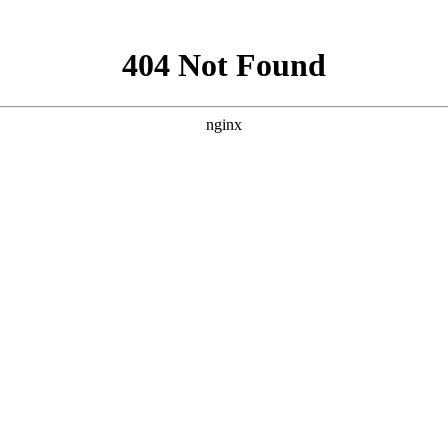
就诊指南
来院路线
仅仅治疗有着很大的难度，而且很容易复发这个疾病。因此，