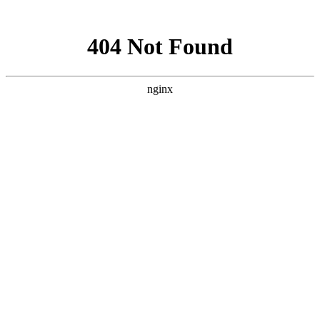
网站地图
襄阳白癜风医院
医院首页
医院简介
医生团队
疾病百科
北大动态
医院环境
就诊指南
来院路线
首页
>
白癜风治疗
>
文章内容
枣阳市医院介绍白癜风治疗过程中要注意
哪些问题
作者：
武汉北大白癜风医院
时间：2022-01-06
身体上的皮肤无论发生什么问题都是令人讨厌的，特别是白癜风
这类顽固性疾病，更是有损病人的身心健康。白癜风白斑是一种
疾病，由于白斑与正常肤色存在差异，很容易影响患者的形象，
为了尽快把白斑铲除，大家需要多了解一些治疗方法，以免妨碍
病情康复。那么，
枣阳市医院介绍白癜风治疗过程中要注意哪些
问题?
以下随我院一起来看看吧。