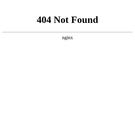
网站地图
襄阳白癜风医院
医院首页
医院简介
医生团队
疾病百科
北大动态
医院环境
就诊指南
来院路线
首页
>
白癜风治疗
>
文章内容
襄阳脚上有了白癜风该怎么样治疗
作者：
武汉北大白癜风医院
时间：2018-07-26
白癜风是一种发病比较多的疾病，发病部位不一，可能发生
在身体的任何部位，例如：脚部，腿部，颈部等，但是对于一些
特殊部位的白癜风，可能治疗效果还会不太好，比如我们的脚
部。所以患者对于治疗一定要重视起来。那么，襄阳脚上有了白
癜风该怎么样治疗?下面就由
襄阳白癜风医院
医生来为大家解
答。
根据病因治疗