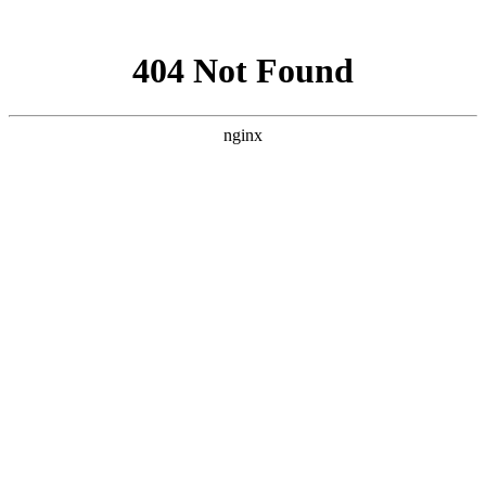
网站地图
襄阳白癜风医院
医院首页
医院简介
医生团队
疾病百科
北大动态
医院环境
就诊指南
来院路线
首页
>
北大动态
>
文章内容
襄阳孕妇长白癜风产后再治可以吗
作者：
武汉北大白癜风医院
时间：2018-11-27
白癜风是一种没有发病部位和发病人群限制的恶性白斑疾
病，只要条件具备了，任何人都可能会被白癜风找上。白癜风影
响大，要尽早医治。襄阳孕妇长白癜风产后再治可以吗?下面就
由
襄阳白癜风医院
医生来为大家解答。
孕妇是一类特殊的人群，怀孕后身体发生了变化，身体的激
素水平发生率变化，家还是那个自身情况的影响，患上白癜风也
是有可能的。孕妇患上白癜风一般都不愿意治疗，害怕会伤及腹