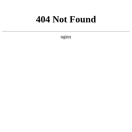
网站地图
襄阳白癜风医院
医院首页
医院简介
医生团队
疾病百科
北大动态
医院环境
就诊指南
来院路线
首页
>
北大动态
>
文章内容
襄阳男性预防白癜风应该注意什么
作者：
武汉北大白癜风医院
时间：2018-11-28
大家都知道白癜风是一种易诊断，治疗难的皮肤疾病，而它
的发病人群比较广泛，尤其是在男性身上。很多患者会因为皮肤
上的白斑，在工作、交友等方面遭受到打击，影响自己正常的生
活。所以，预防白癜风是非常有必要的。那么，襄阳男性预防白
癜风应该注意什么?下面就由
襄阳白癜风医院
医生来为大家解
答。
1.男性朋友日常应多参加锻炼，锻炼时应选择空气清新的场