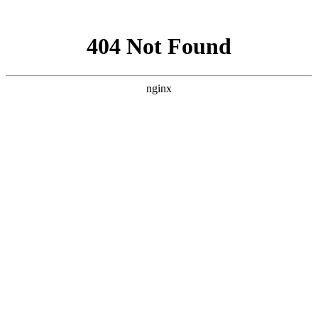
网站地图
欢迎您进入：武汉北大白癜风医院，我们提供专业的白
网站首页
医院简介
医生团队
医院动态
来院路线
在线咨询
您的位置：
首页
>
医院动态
>襄阳脸部白癜风症状有哪些
襄阳脸部白癜风症状有哪些
武汉北大白癜风医院
发布时间：
2018年12月14日
阅读量：
375