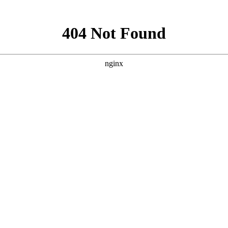
就诊指南
来院路线
发病史的，孩子发生白癜风的几率会增加。父母有白癜风或者是
答。
检查确定病情。尽早确定病情，尽早治疗，就能降低孩子白斑
制生长类的外用药膏，这些药物成人使用没什么副作用，但是