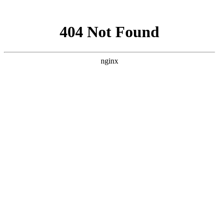
网站地图
襄阳白癜风医院
医院首页
医院简介
医生团队
疾病百科
北大动态
医院环境
就诊指南
来院路线
首页
>
北大动态
>
文章内容
襄阳面部白癜风病因都有些什么呢?
作者：
武汉北大白癜风医院
时间：2019-04-28
相信面部白癜风对于患者的影响是非常大的，因为每个人都
比较在意自己的外部性，假如面部出现白癜风疾病，会导致面部
出现一些白斑，特别影响外部形象。很多人想知道面部白癜风的
病因，了解了病因以便于根据病因做好对症的治疗。爱美之心人
皆有之，但是要是患上白癜风这种难以治愈的皮肤疾病的话，似
乎和美丽就会无缘，尤其要是面部也出现白癜风的话，这对于很
多人的生活和社交是会产生很大的影响的，那么面部白癜风病因
都有些什么呢?下面看看
襄阳白癜风医院
医生的介绍：