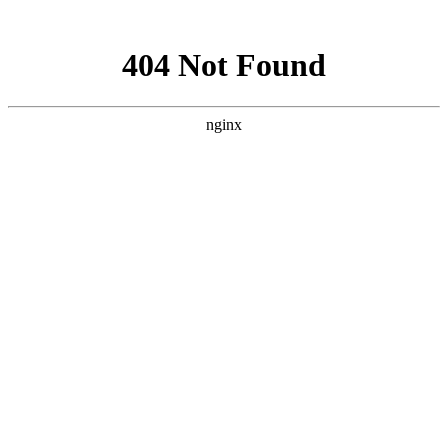
网站地图
襄阳白癜风医院
医院首页
医院简介
医生团队
疾病百科
北大动态
医院环境
就诊指南
来院路线
首页
>
北大动态
>
文章内容
襄阳白癜风稳定期吃什么药能控制发展
作者：
武汉北大白癜风医院
时间：2018-05-08
稳定期是治疗白癜风效果比较好的时机，如果稳定期的白斑
扩散，治疗白癜风就会变的很困难，所以我们要尽量避免白癜风
的白斑扩散，有患者问，白癜风稳定期吃什么药能控制发展?下
面就由
襄阳白癜风医院
医生来为大家解答。
患者不能盲目用药
虽然我们治疗白癜风有很多的药物，但是患者自己不能盲目